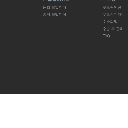
눈썹 모발이식
무모증이란
흉터 모발이식
무모증디자인
수술과정
수술 후 관리
FAQ