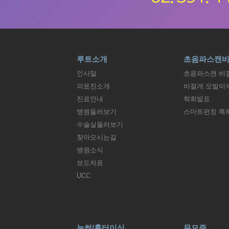
루트소개
초음파스캔
인사말
초음파스캔 비
의료진소개
비절개 모발이
진료안내
학회발표
병원둘러보기
스마트펀칭 특
수술실둘러보기
찾아오시는길
병원소식
보도자료
UCC
눈썹/흉터이식
무모증