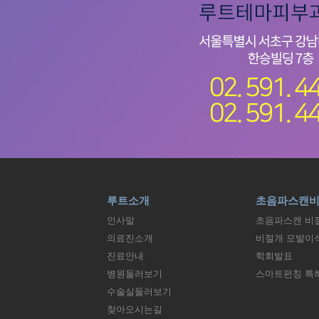
루트소개
초음파스캔
인사말
초음파스캔 비
의료진소개
비절개 모발이
진료안내
학회발표
병원둘러보기
스마트펀칭 특
수술실둘러보기
찾아오시는길