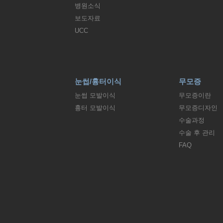
병원소식
보도자료
UCC
눈썹/흉터이식
무모증
눈썹 모발이식
무모증이란
흉터 모발이식
무모증디자인
수술과정
수술 후 관리
FAQ