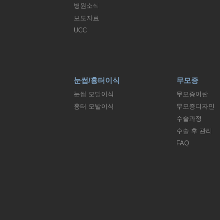
병원소식
보도자료
UCC
눈썹/흉터이식
무모증
눈썹 모발이식
무모증이란
흉터 모발이식
무모증디자인
수술과정
수술 후 관리
FAQ