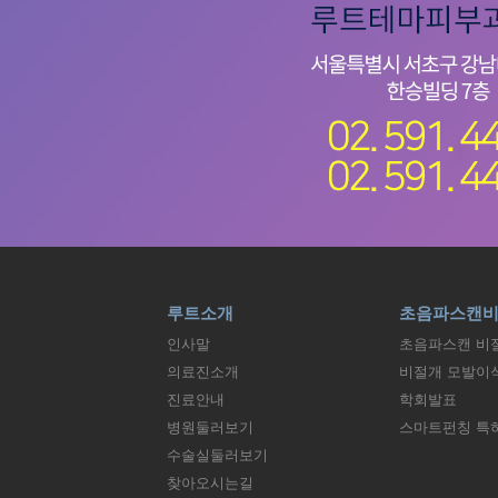
루트소개
초음파스캔
인사말
초음파스캔 비
의료진소개
비절개 모발이
진료안내
학회발표
병원둘러보기
스마트펀칭 특
수술실둘러보기
찾아오시는길