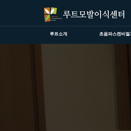
루트소개
초음파스캔비절