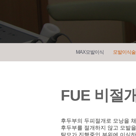
MAX모발이식
모발이식술
FUE 비절
후두부의 두피절개로 모낭을 채
후두부를 절개하지 않고 모발을
탈모가 진행중인 부위에 이식하