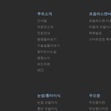
루트소개
초음파스캔
인사말
초음파스캔 비
의료진소개
비절개 모발이
진료안내
학회발표
병원둘러보기
스마트펀칭 특
수술실둘러보기
찾아오시는길
병원소식
보도자료
UCC
눈썹/흉터이식
무모증
눈썹 모발이식
무모증이란
흉터 모발이식
무모증디자인