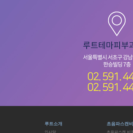
루트소개
초음파스캔
인사말
초음파스캔 비