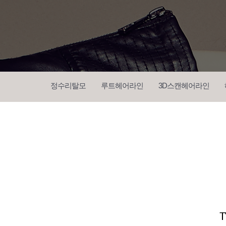
정수리탈모
루트헤어라인
3D스캔헤어라인
전후사진