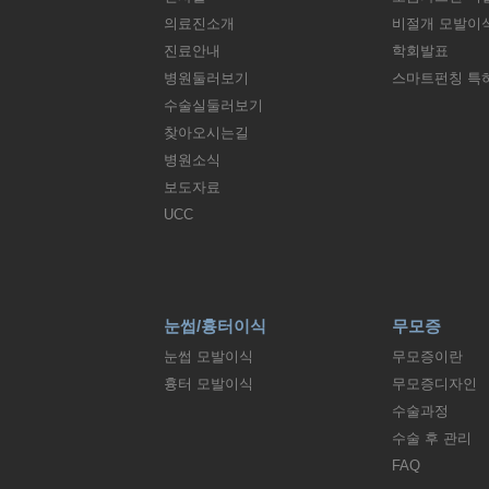
의료진소개
비절개 모발이
진료안내
학회발표
병원둘러보기
스마트펀칭 특
수술실둘러보기
찾아오시는길
병원소식
보도자료
UCC
눈썹/흉터이식
무모증
눈썹 모발이식
무모증이란
흉터 모발이식
무모증디자인
수술과정
수술 후 관리
FAQ