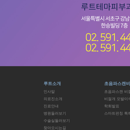
루트소개
초음파스캔
인사말
초음파스캔 비
의료진소개
비절개 모발이
진료안내
학회발표
병원둘러보기
스마트펀칭 특
수술실둘러보기
찾아오시는길