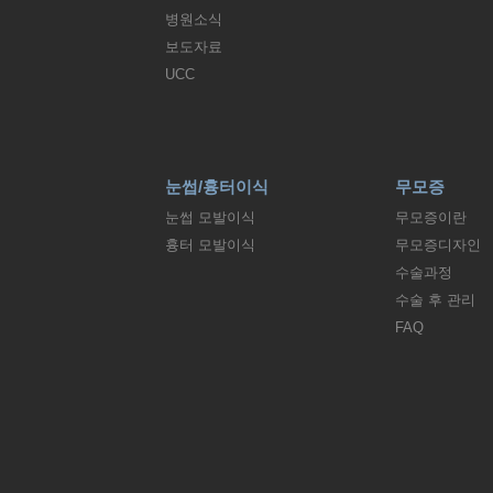
병원소식
보도자료
UCC
눈썹/흉터이식
무모증
눈썹 모발이식
무모증이란
흉터 모발이식
무모증디자인
수술과정
수술 후 관리
FAQ