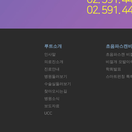
루트소개
초음파스캔
인사말
초음파스캔 비
의료진소개
비절개 모발이
진료안내
학회발표
병원둘러보기
스마트펀칭 특
수술실둘러보기
찾아오시는길
병원소식
보도자료
UCC