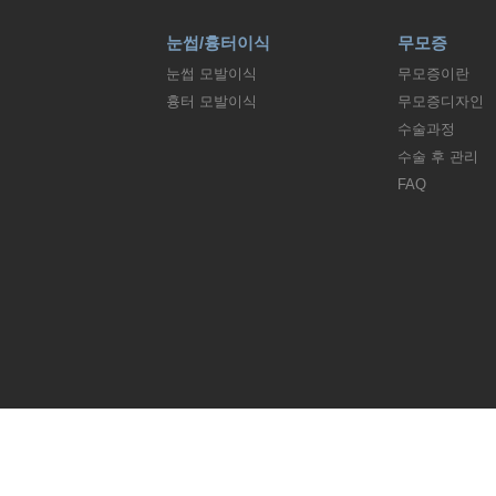
눈썹/흉터이식
무모증
눈썹 모발이식
무모증이란
흉터 모발이식
무모증디자인
수술과정
수술 후 관리
FAQ