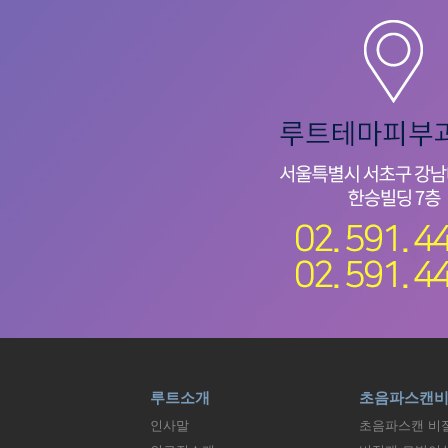
루트소개
초음파스캔
인사말
초음파스캔 비