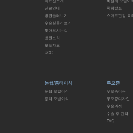
의료진소개
비절개 모발이
진료안내
학회발표
병원둘러보기
스마트펀칭 특
수술실둘러보기
찾아오시는길
병원소식
보도자료
UCC
눈썹/흉터이식
무모증
눈썹 모발이식
무모증이란
흉터 모발이식
무모증디자인
수술과정
수술 후 관리
FAQ