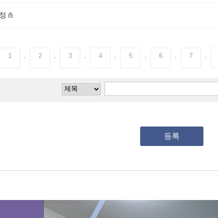
정
1
.
2
.
3
.
4
.
5
.
6
.
7
.
등록