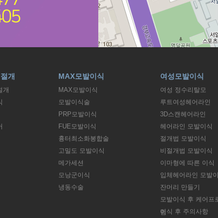
비절개
MAX모발이식
여성모발이식
절개
MAX모발이식
여성 정수리탈모
식
모발이식술
루트여성헤어라인
PRP모발이식
3D스캔헤어라인
허
FUE모발이식
헤어라인 모발이식
흉터최소화봉합술
절개법 모발이식
고밀도 모발이식
비절개법 모발이식
메가세션
이마형에 따른 이식
모낭군이식
입체헤어라인 모발
냉동수술
잔머리 만들기
모발이식 후 케어프
이식 후 주의사항
램