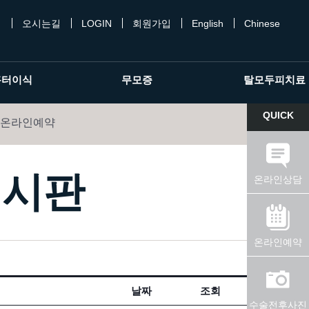
개
오시는길
LOGIN
회원가입
English
Chinese
흉터이식
무모증
탈모두피치료
QUICK
온라인예약
게시판
온라인상담
온라인예약
날짜
조회
답변
수술전후사진