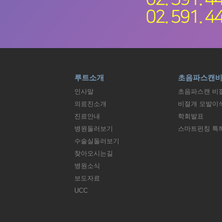
루트소개
초음파스캔
인사말
초음파스캔 비
의료진소개
비절개 모발이
진료안내
학회발표
병원둘러보기
스마트펀칭 특
수술실둘러보기
찾아오시는길
병원소식
보도자료
UCC