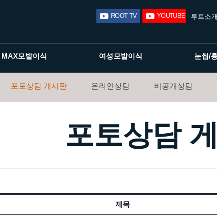
ROOT TV
YOUTUBE
루트소
MAX모발이식
여성모발이식
눈썹/
포토상담 게시판
온라인상담
비공개상담
포토상담 
제목