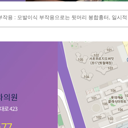
작용 : 모발이식 부작용으로는 뒷머리 봉합흉터, 일시적 