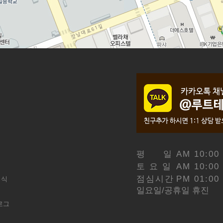
평 일
AM 10:00
토 요 일
AM 10:00
점심시간
PM 01:00
이식
일요일/공휴일 휴진
로그