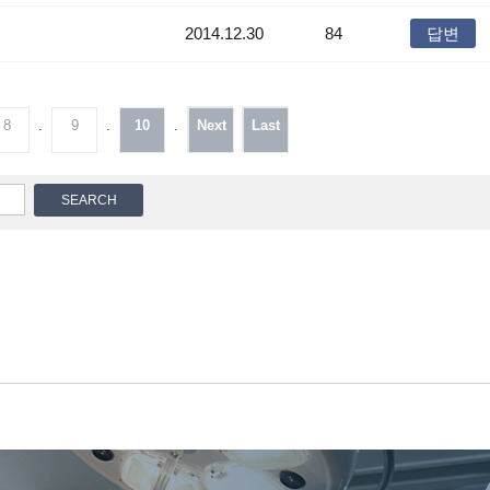
2014.12.30
84
답변
8
.
9
.
10
.
Next
Last
SEARCH